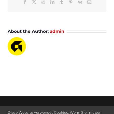
Facebook
X
Reddit
LinkedIn
Tumblr
Pinterest
Vk
Email
About the Author:
admin
© Copyright 2023 | WANAVI Natursteinsanierung -
Diese Website verwendet Cookies. Wenn Sie mit der